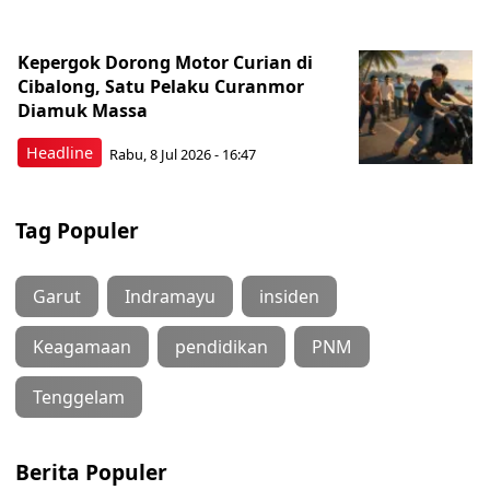
Kepergok Dorong Motor Curian di
Cibalong, Satu Pelaku Curanmor
Diamuk Massa
Headline
Rabu, 8 Jul 2026 - 16:47
Tag Populer
Garut
Indramayu
insiden
Keagamaan
pendidikan
PNM
Tenggelam
Berita Populer