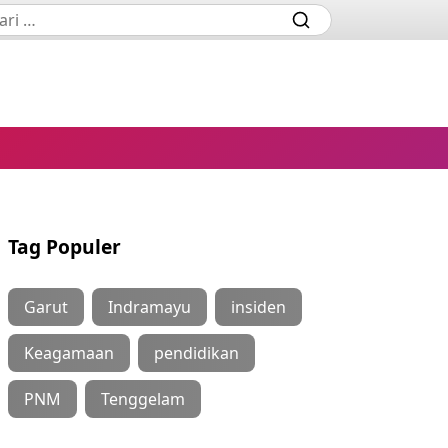
Tag Populer
Garut
Indramayu
insiden
Keagamaan
pendidikan
PNM
Tenggelam