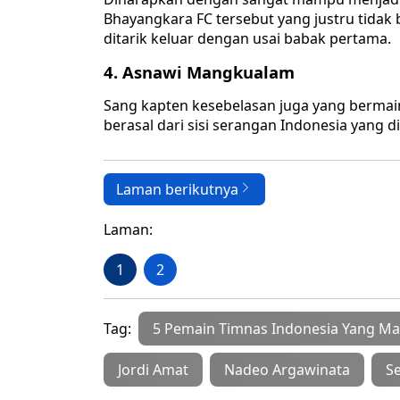
Bhayangkara FC tersebut yang justru tidak 
ditarik keluar dengan usai babak pertama.
4. Asnawi Mangkualam
Sang kapten kesebelasan juga yang bermain b
berasal dari sisi serangan Indonesia yang 
Laman berikutnya
Laman:
1
2
Tag:
5 Pemain Timnas Indonesia Yang Ma
Jordi Amat
Nadeo Argawinata
S