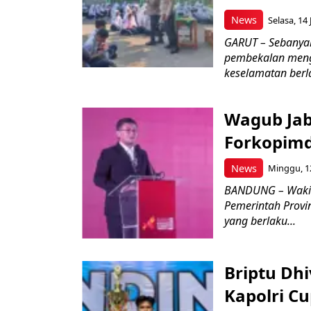
News
Selasa, 14 
GARUT – Sebanya
pembekalan meng
keselamatan berlal
Wagub Jab
Forkopimd
News
Minggu, 12
BANDUNG – Wakil
Pemerintah Provi
yang berlaku...
Briptu Dh
Kapolri C