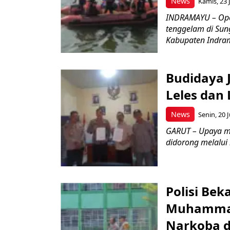
News
Kamis, 23 J
INDRAMAYU – Oper
tenggelam di Sun
Kabupaten Indrama
Budidaya J
Leles dan 
News
Senin, 20 J
GARUT – Upaya m
didorong melalui k
Polisi Bek
Muhammad
Narkoba d