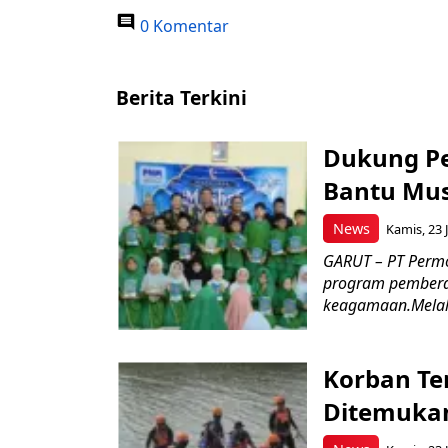
0 Komentar
Berita Terkini
Dukung P
Bantu Mus
News
Kamis, 23 J
GARUT – PT Perm
program pemberd
keagamaan.Melal
Korban Te
Ditemukan