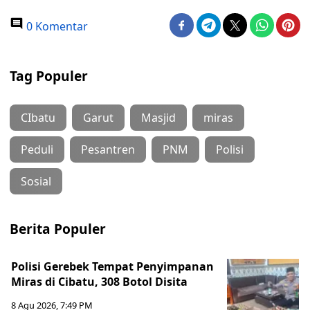
0 Komentar
Tag Populer
CIbatu
Garut
Masjid
miras
Peduli
Pesantren
PNM
Polisi
Sosial
Berita Populer
Polisi Gerebek Tempat Penyimpanan
Miras di Cibatu, 308 Botol Disita
8 Agu 2026, 7:49 PM