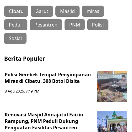
CIbatu
Garut
Masjid
miras
Peduli
Pesantren
PNM
Polisi
Sosial
Berita Populer
Polisi Gerebek Tempat Penyimpanan
Miras di Cibatu, 308 Botol Disita
8 Agu 2026, 7:49 PM
Renovasi Masjid Annajatul Faizin
Rampung, PNM Peduli Dukung
Penguatan Fasilitas Pesantren