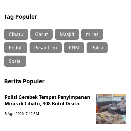
Tag Populer
CIbatu
Garut
Masjid
miras
Peduli
Pesantren
PNM
Polisi
Sosial
Berita Populer
Polisi Gerebek Tempat Penyimpanan
Miras di Cibatu, 308 Botol Disita
8 Agu 2026, 7:49 PM