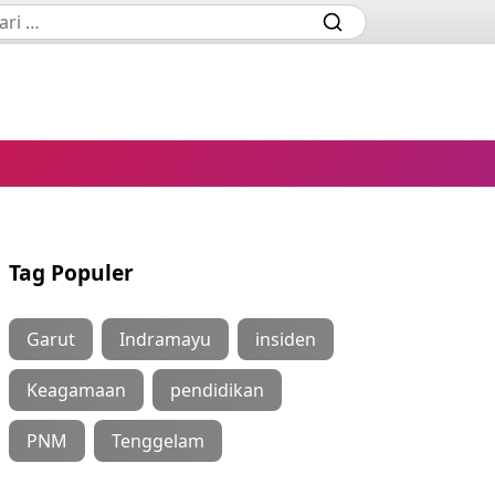
Tag Populer
Garut
Indramayu
insiden
Keagamaan
pendidikan
PNM
Tenggelam