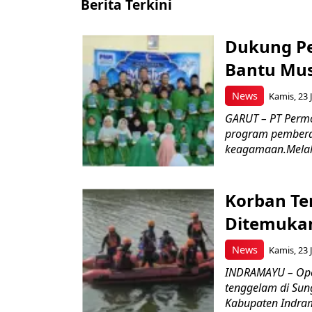
Berita Terkini
Dukung P
Bantu Mus
News
Kamis, 23 J
GARUT – PT Perm
program pemberd
keagamaan.Melal
Korban Te
Ditemukan
News
Kamis, 23 J
INDRAMAYU – Oper
tenggelam di Sun
Kabupaten Indrama