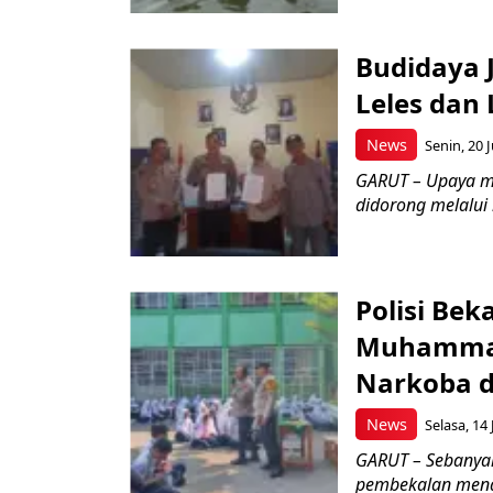
Budidaya J
Leles dan 
News
Senin, 20 J
GARUT – Upaya m
didorong melalui k
Polisi Bek
Muhammad
Narkoba d
News
Selasa, 14 
GARUT – Sebanya
pembekalan meng