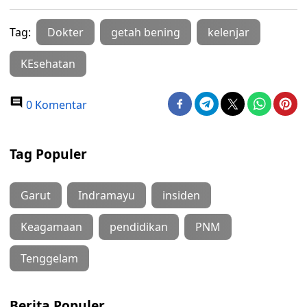
Tag:
Dokter
getah bening
kelenjar
KEsehatan
0 Komentar
Tag Populer
Garut
Indramayu
insiden
Keagamaan
pendidikan
PNM
Tenggelam
Berita Populer