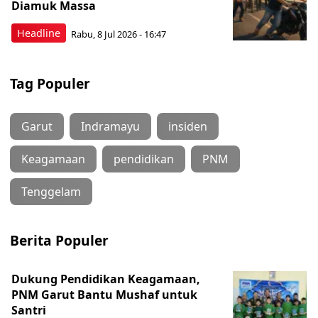
Diamuk Massa
Headline
Rabu, 8 Jul 2026 - 16:47
Tag Populer
Garut
Indramayu
insiden
Keagamaan
pendidikan
PNM
Tenggelam
Berita Populer
Dukung Pendidikan Keagamaan,
PNM Garut Bantu Mushaf untuk
Santri