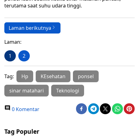
terutama saat suhu udara tinggi.
Laman berikutnya
Laman:
1
2
Tag:
Hp
KEsehatan
ponsel
sinar matahari
Teknologi
0 Komentar
Tag Populer