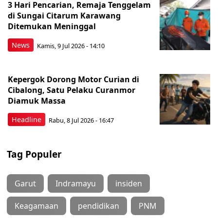
3 Hari Pencarian, Remaja Tenggelam
di Sungai Citarum Karawang
Ditemukan Meninggal
News
Kamis, 9 Jul 2026 - 14:10
Kepergok Dorong Motor Curian di
Cibalong, Satu Pelaku Curanmor
Diamuk Massa
Headline
Rabu, 8 Jul 2026 - 16:47
Tag Populer
Garut
Indramayu
insiden
Keagamaan
pendidikan
PNM