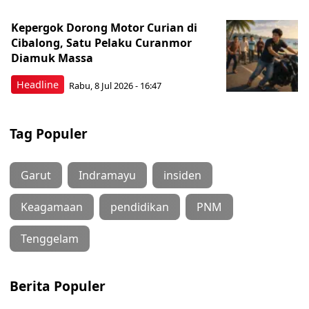
Kepergok Dorong Motor Curian di
Cibalong, Satu Pelaku Curanmor
Diamuk Massa
Headline
Rabu, 8 Jul 2026 - 16:47
Tag Populer
Garut
Indramayu
insiden
Keagamaan
pendidikan
PNM
Tenggelam
Berita Populer