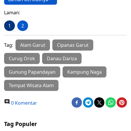
Laman:
1
2
Tag:
Alam Garut
Cipanas Garut
Curug Orok
Danau Dariza
Gunung Papandayan
Kampung Naga
Tempat Wisata Alam
0 Komentar
Tag Populer