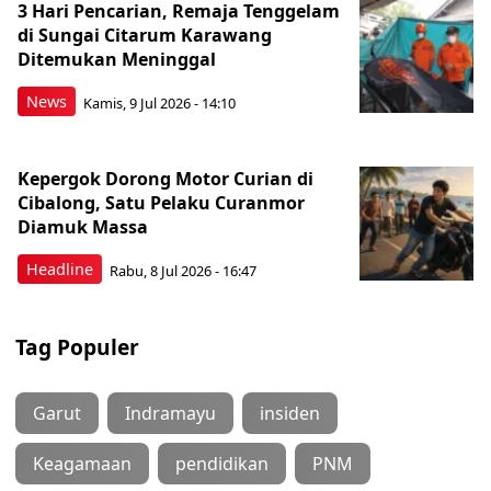
3 Hari Pencarian, Remaja Tenggelam
di Sungai Citarum Karawang
Ditemukan Meninggal
News
Kamis, 9 Jul 2026 - 14:10
Kepergok Dorong Motor Curian di
Cibalong, Satu Pelaku Curanmor
Diamuk Massa
Headline
Rabu, 8 Jul 2026 - 16:47
Tag Populer
Garut
Indramayu
insiden
Keagamaan
pendidikan
PNM