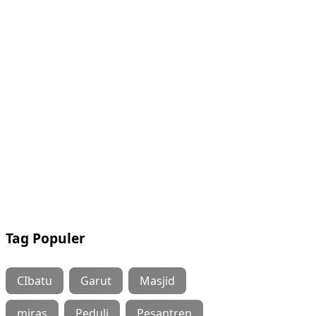
Tag Populer
CIbatu
Garut
Masjid
miras
Peduli
Pesantren