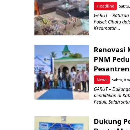
Headline
Sabtu,
GARUT – Ratusan 
Polsek Cibatu da
Kecamatan...
Renovasi 
PNM Pedul
Pesantren
News
Sabtu, 8 A
GARUT – Dukungan
pendidikan di Ka
Peduli. Salah satu
Dukung P