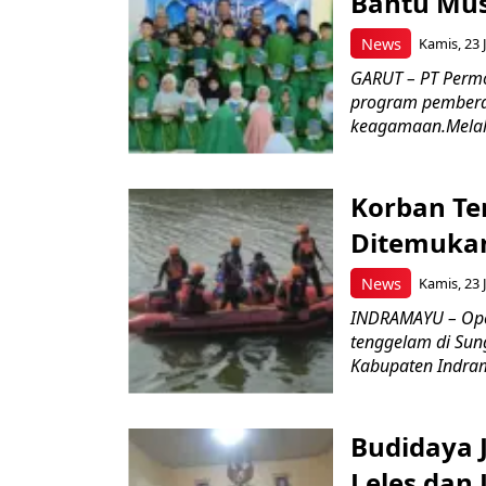
Bantu Mus
News
Kamis, 23 J
GARUT – PT Perm
program pemberd
keagamaan.Melal
Korban Te
Ditemukan
News
Kamis, 23 J
INDRAMAYU – Oper
tenggelam di Sun
Kabupaten Indrama
Budidaya J
Leles dan 