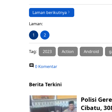
Laman berikutnya
Laman:
1
2
Tag:
2023
Action
Android
g
0 Komentar
Berita Terkini
Polisi Ge
Cibatu, 30