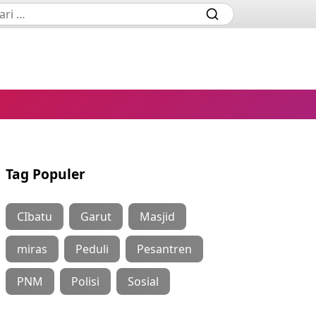
Tag Populer
CIbatu
Garut
Masjid
miras
Peduli
Pesantren
PNM
Polisi
Sosial