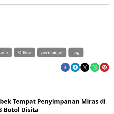
ame
Offline
permainan
rpg
rebek Tempat Penyimpanan Miras di
8 Botol Disita