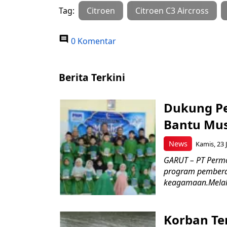
Tag:
Citroen
Citroen C3 Aircross
0 Komentar
Berita Terkini
Dukung P
Bantu Mus
News
Kamis, 23 J
GARUT – PT Perm
program pemberd
keagamaan.Melal
Korban Te