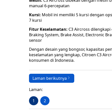
Mesin:
C3 Aircross dibekali dengan mesin be
manual 6-percepatan
Kursi:
Mobil ini memiliki 5 kursi dengan op
7 kursi
Fitur Keselamatan:
C3 Aircross dilengkapi
Braking System, Brake Assist, Electronic Br
sensor
Dengan desain yang bongsor, kapasitas pen
keselamatan yang lengkap, Citroen C3 Air
konsumen di Indonesia.
Laman berikutnya
Laman:
1
2