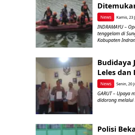
Ditemukan
News
Kamis, 23 J
INDRAMAYU – Oper
tenggelam di Sun
Kabupaten Indrama
Budidaya J
Leles dan 
News
Senin, 20 J
GARUT – Upaya m
didorong melalui k
Polisi Bek