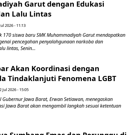
iyah Garut dengan Edukasi
an Lalu Lintas
Jul 2026 - 11:13
k 170 siswa baru SMK Muhammadiyah Garut mendapatkan
enai pencegahan penyalahgunaan narkoba dan
u lintas, Senin...
ar Akan Koordinasi dengan
a Tindaklanjuti Fenomena LGBT
 Jul 2026 - 15:05
 Gubernur Jawa Barat, Erwan Setiawan, menegaskan
nsi Jawa Barat akan mengambil langkah sesuai ketentuan
iva Sumbang Emas dan Perunggu di