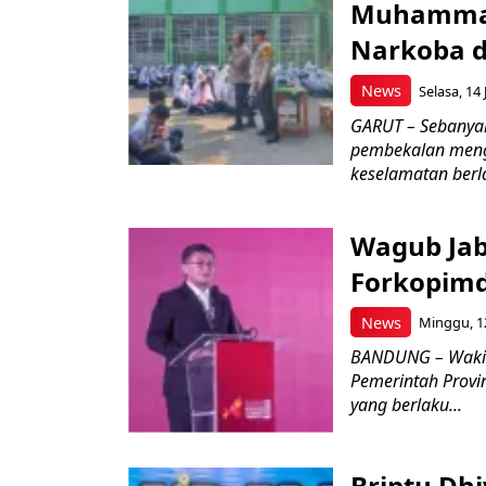
Muhammad
Narkoba d
News
Selasa, 14 
GARUT – Sebanya
pembekalan meng
keselamatan berlal
Wagub Jab
Forkopimd
News
Minggu, 12
BANDUNG – Wakil
Pemerintah Provi
yang berlaku...
Briptu Dh