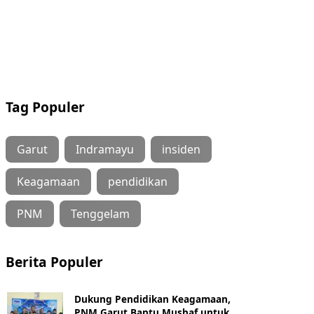
Tag Populer
Garut
Indramayu
insiden
Keagamaan
pendidikan
PNM
Tenggelam
Berita Populer
Dukung Pendidikan Keagamaan,
PNM Garut Bantu Mushaf untuk