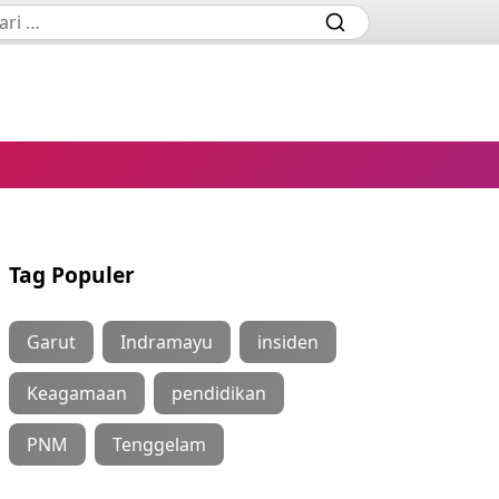
Tag Populer
Garut
Indramayu
insiden
Keagamaan
pendidikan
PNM
Tenggelam