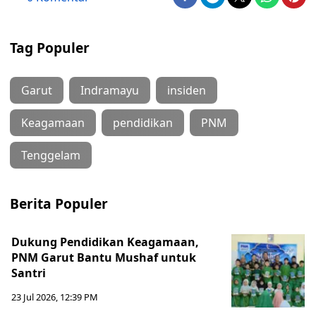
Tag Populer
Garut
Indramayu
insiden
Keagamaan
pendidikan
PNM
Tenggelam
Berita Populer
Dukung Pendidikan Keagamaan,
PNM Garut Bantu Mushaf untuk
Santri
23 Jul 2026, 12:39 PM