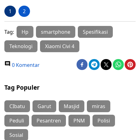
1
2
Tag:
Hp
smartphone
Spesifikasi
Teknologi
Xiaomi Civi 4
0 Komentar
Tag Populer
CIbatu
Garut
Masjid
miras
Peduli
Pesantren
PNM
Polisi
Sosial