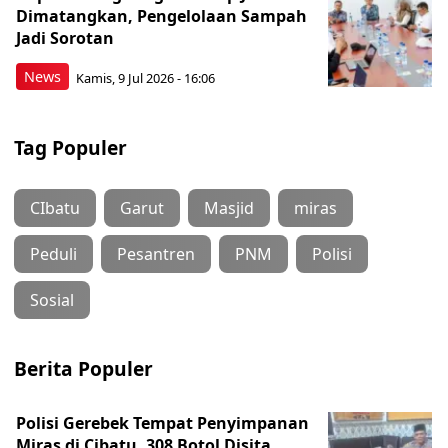
Dimatangkan, Pengelolaan Sampah
Jadi Sorotan
News
Kamis, 9 Jul 2026 - 16:06
Tag Populer
CIbatu
Garut
Masjid
miras
Peduli
Pesantren
PNM
Polisi
Sosial
Berita Populer
Polisi Gerebek Tempat Penyimpanan
Miras di Cibatu, 308 Botol Disita