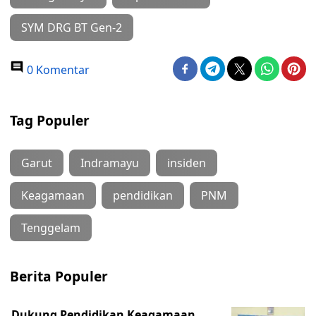
SYM DRG BT Gen-2
0 Komentar
Tag Populer
Garut
Indramayu
insiden
Keagamaan
pendidikan
PNM
Tenggelam
Berita Populer
Dukung Pendidikan Keagamaan,