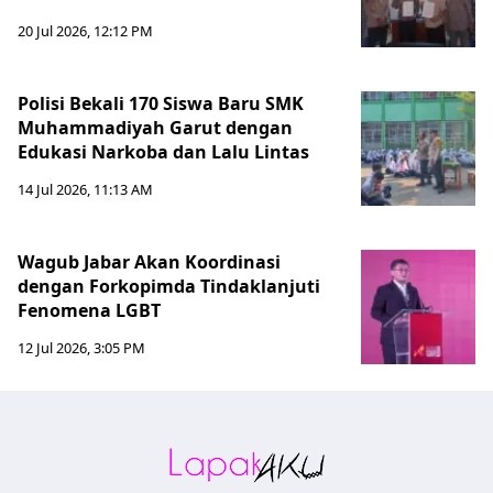
20 Jul 2026, 12:12 PM
Polisi Bekali 170 Siswa Baru SMK
Muhammadiyah Garut dengan
Edukasi Narkoba dan Lalu Lintas
14 Jul 2026, 11:13 AM
Wagub Jabar Akan Koordinasi
dengan Forkopimda Tindaklanjuti
Fenomena LGBT
12 Jul 2026, 3:05 PM