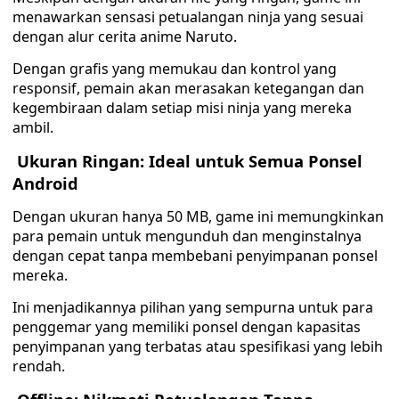
menawarkan sensasi petualangan ninja yang sesuai
dengan alur cerita anime Naruto.
Dengan grafis yang memukau dan kontrol yang
responsif, pemain akan merasakan ketegangan dan
kegembiraan dalam setiap misi ninja yang mereka
ambil.
Ukuran Ringan: Ideal untuk Semua Ponsel
Android
Dengan ukuran hanya 50 MB, game ini memungkinkan
para pemain untuk mengunduh dan menginstalnya
dengan cepat tanpa membebani penyimpanan ponsel
mereka.
Ini menjadikannya pilihan yang sempurna untuk para
penggemar yang memiliki ponsel dengan kapasitas
penyimpanan yang terbatas atau spesifikasi yang lebih
rendah.