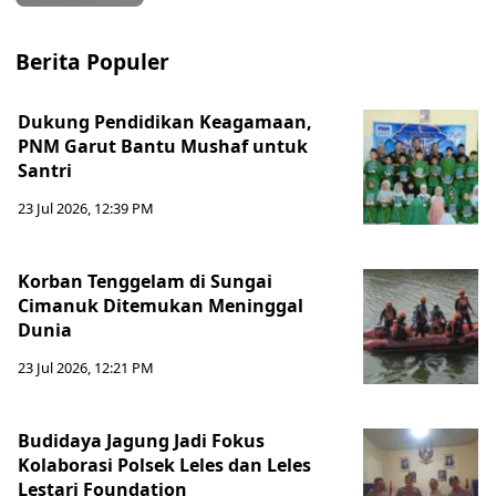
Berita Populer
Dukung Pendidikan Keagamaan,
PNM Garut Bantu Mushaf untuk
Santri
23 Jul 2026, 12:39 PM
Korban Tenggelam di Sungai
Cimanuk Ditemukan Meninggal
Dunia
23 Jul 2026, 12:21 PM
Budidaya Jagung Jadi Fokus
Kolaborasi Polsek Leles dan Leles
Lestari Foundation