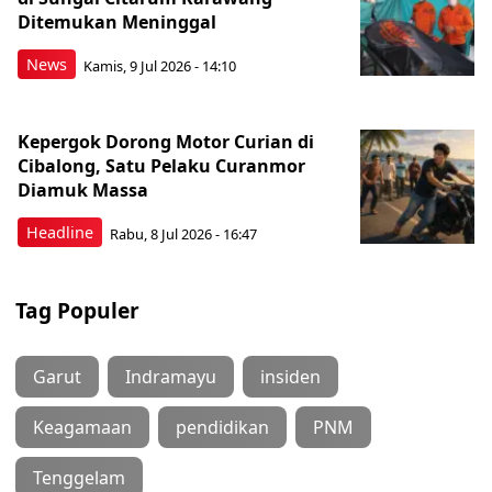
Ditemukan Meninggal
News
Kamis, 9 Jul 2026 - 14:10
Kepergok Dorong Motor Curian di
Cibalong, Satu Pelaku Curanmor
Diamuk Massa
Headline
Rabu, 8 Jul 2026 - 16:47
Tag Populer
Garut
Indramayu
insiden
Keagamaan
pendidikan
PNM
Tenggelam