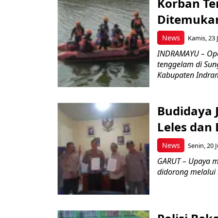
Korban Te
Ditemukan
News
Kamis, 23 J
INDRAMAYU – Oper
tenggelam di Sun
Kabupaten Indrama
Budidaya J
Leles dan 
News
Senin, 20 J
GARUT – Upaya m
didorong melalui k