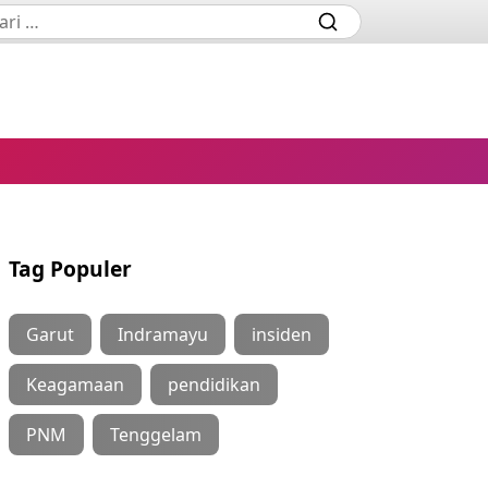
Tag Populer
Garut
Indramayu
insiden
Keagamaan
pendidikan
PNM
Tenggelam