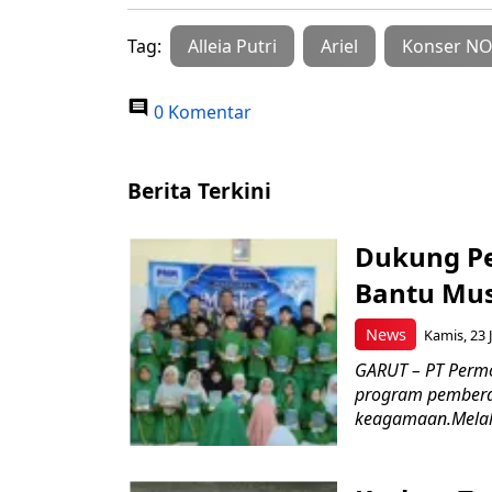
Tag:
Alleia Putri
Ariel
Konser N
0 Komentar
Berita Terkini
Dukung P
Bantu Mus
News
Kamis, 23 J
GARUT – PT Perm
program pemberd
keagamaan.Melal