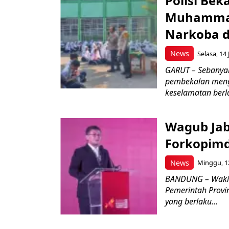
Polisi Bek
Muhammad
Narkoba d
News
Selasa, 14 
GARUT – Sebanya
pembekalan meng
keselamatan berlal
Wagub Jab
Forkopimd
News
Minggu, 12
BANDUNG – Wakil
Pemerintah Provi
yang berlaku...