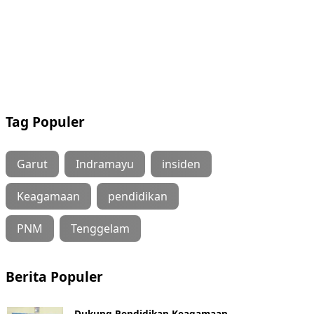
Tag Populer
Garut
Indramayu
insiden
Keagamaan
pendidikan
PNM
Tenggelam
Berita Populer
Dukung Pendidikan Keagamaan,