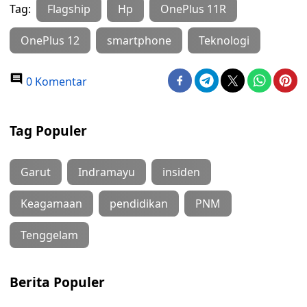
Tag:
Flagship
Hp
OnePlus 11R
OnePlus 12
smartphone
Teknologi
0 Komentar
Tag Populer
Garut
Indramayu
insiden
Keagamaan
pendidikan
PNM
Tenggelam
Berita Populer