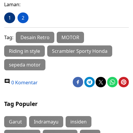
Laman:
1
2
Tag:
Desain Retro
MOTOR
Riding in style
Scrambler Sporty Honda
sepeda motor
0 Komentar
Tag Populer
Garut
Indramayu
insiden