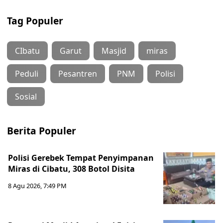
Tag Populer
CIbatu
Garut
Masjid
miras
Peduli
Pesantren
PNM
Polisi
Sosial
Berita Populer
Polisi Gerebek Tempat Penyimpanan
Miras di Cibatu, 308 Botol Disita
8 Agu 2026, 7:49 PM