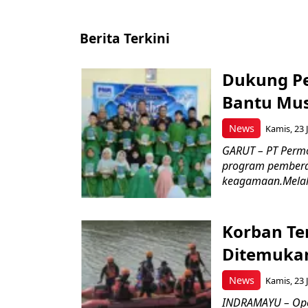
Berita Terkini
Dukung P
Bantu Mus
News
Kamis, 23 J
GARUT – PT Perm
program pemberd
keagamaan.Melal
Korban Te
Ditemukan
News
Kamis, 23 J
INDRAMAYU – Oper