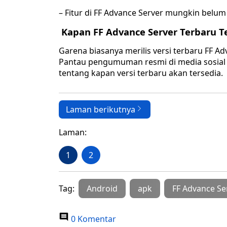
– Fitur di FF Advance Server mungkin belu
Kapan FF Advance Server Terbaru T
Garena biasanya merilis versi terbaru FF A
Pantau pengumuman resmi di media sosial at
tentang kapan versi terbaru akan tersedia.
Laman berikutnya
Laman:
1
2
Tag:
Android
apk
FF Advance Se
0 Komentar