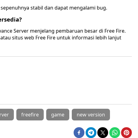
m sepenuhnya stabil dan dapat mengalami bug.
ersedia?
dvance Server menjelang pembaruan besar di Free Fire.
au situs web Free Fire untuk informasi lebih lanjut
rver
freefire
game
new version