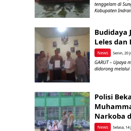
tenggelam di Sun
Kabupaten Indrama
Budidaya J
Leles dan 
News
Senin, 20 J
GARUT – Upaya m
didorong melalui k
Polisi Bek
Muhammad
Narkoba d
News
Selasa, 14 