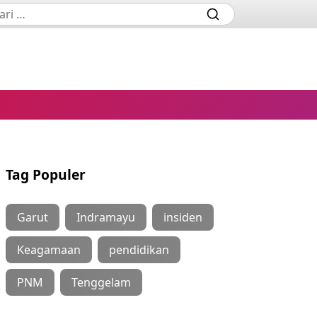
Tag Populer
Garut
Indramayu
insiden
Keagamaan
pendidikan
PNM
Tenggelam