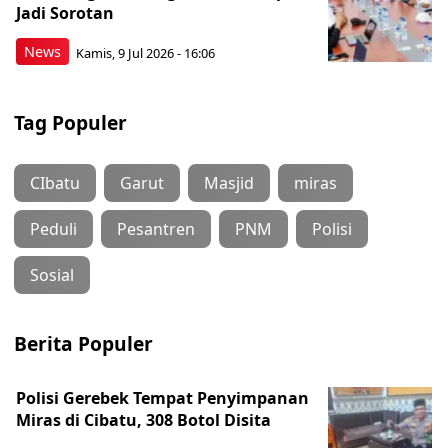
Jadi Sorotan
News
Kamis, 9 Jul 2026 - 16:06
Tag Populer
CIbatu
Garut
Masjid
miras
Peduli
Pesantren
PNM
Polisi
Sosial
Berita Populer
Polisi Gerebek Tempat Penyimpanan
Miras di Cibatu, 308 Botol Disita