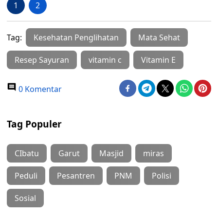
1
2
Tag:
Kesehatan Penglihatan
Mata Sehat
Resep Sayuran
vitamin c
Vitamin E
0 Komentar
Tag Populer
CIbatu
Garut
Masjid
miras
Peduli
Pesantren
PNM
Polisi
Sosial