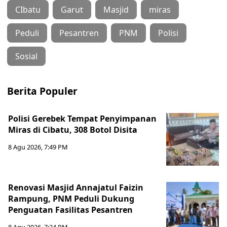
CIbatu
Garut
Masjid
miras
Peduli
Pesantren
PNM
Polisi
Sosial
Berita Populer
Polisi Gerebek Tempat Penyimpanan
Miras di Cibatu, 308 Botol Disita
8 Agu 2026, 7:49 PM
Renovasi Masjid Annajatul Faizin
Rampung, PNM Peduli Dukung
Penguatan Fasilitas Pesantren