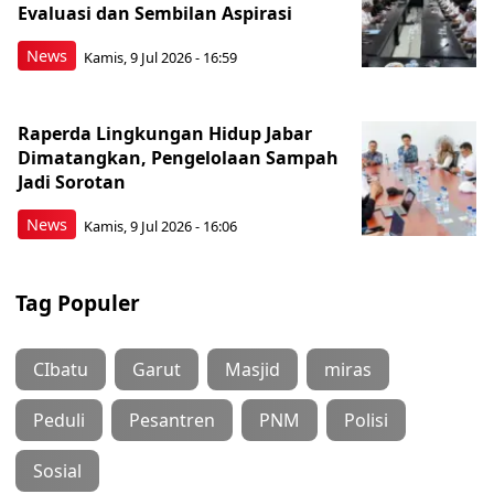
Evaluasi dan Sembilan Aspirasi
News
Kamis, 9 Jul 2026 - 16:59
Raperda Lingkungan Hidup Jabar
Dimatangkan, Pengelolaan Sampah
Jadi Sorotan
News
Kamis, 9 Jul 2026 - 16:06
Tag Populer
CIbatu
Garut
Masjid
miras
Peduli
Pesantren
PNM
Polisi
Sosial