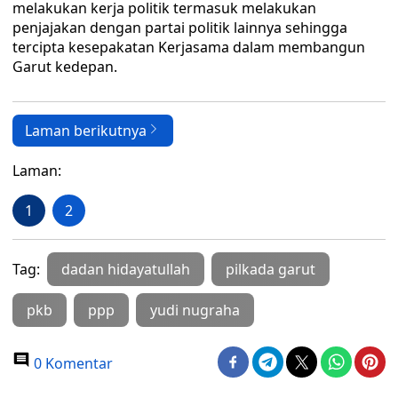
melakukan kerja politik termasuk melakukan
penjajakan dengan partai politik lainnya sehingga
tercipta kesepakatan Kerjasama dalam membangun
Garut kedepan.
Laman berikutnya
Laman:
1
2
Tag:
dadan hidayatullah
pilkada garut
pkb
ppp
yudi nugraha
0 Komentar