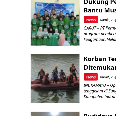
Dukung P
Bantu Mus
News
Kamis, 23 J
GARUT – PT Perm
program pemberd
keagamaan.Melal
Korban Te
Ditemukan
News
Kamis, 23 J
INDRAMAYU – Oper
tenggelam di Sun
Kabupaten Indrama
Budidaya J