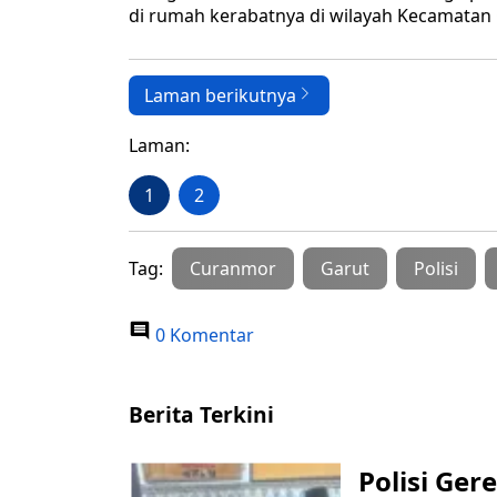
di rumah kerabatnya di wilayah Kecamatan C
Laman berikutnya
Laman:
1
2
Tag:
Curanmor
Garut
Polisi
0 Komentar
Berita Terkini
Polisi Ge