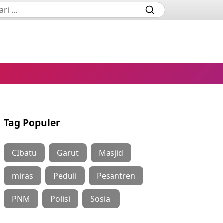
Tag Populer
CIbatu
Garut
Masjid
miras
Peduli
Pesantren
PNM
Polisi
Sosial