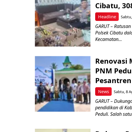
Cibatu, 30
Headline
Sabtu,
GARUT – Ratusan 
Polsek Cibatu da
Kecamatan...
Renovasi 
PNM Pedul
Pesantren
News
Sabtu, 8 A
GARUT – Dukungan
pendidikan di Ka
Peduli. Salah satu