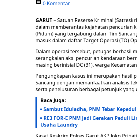
0 Komentar
GARUT
– Satuan Reserse Kriminal (Satresk
dalam memberantas kejahatan pencurian ke
(Pidum) yang tergabung dalam Tim Sancang
masuk dalam daftar Target Operasi (TO) Op
Dalam operasi tersebut, petugas berhasil 
serangkaian aksi pencurian kendaraan ber
masing berinisial DC (31), warga Kecamatan
Pengungkapan kasus ini merupakan hasil pe
Sancang dengan memanfaatkan analisis tekn
serta penelusuran berbagai petunjuk yang d
Baca Juga:
Sambut Iduladha, PNM Tebar Kepedul
RE3 FOR-E PNM Jadi Gerakan Peduli L
Usaha Laundry
Kasat Reskrim Polres Garut AKP Joko Prih