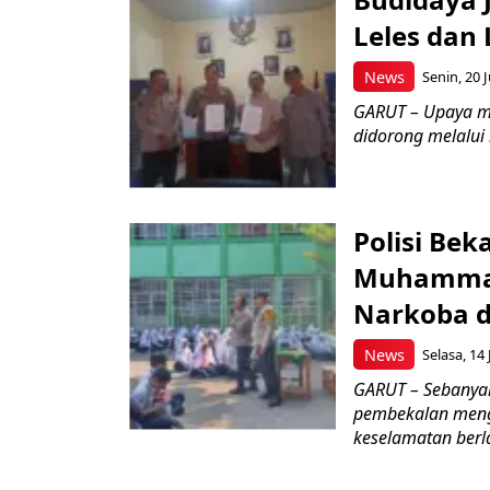
Leles dan 
News
Senin, 20 J
GARUT – Upaya m
didorong melalui k
Polisi Bek
Muhammad
Narkoba d
News
Selasa, 14 
GARUT – Sebanya
pembekalan meng
keselamatan berlal