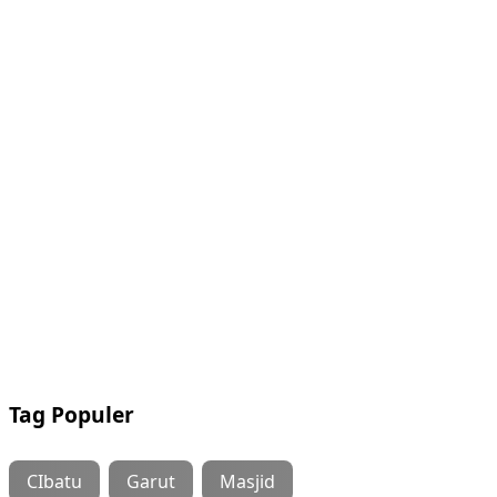
Tag Populer
CIbatu
Garut
Masjid