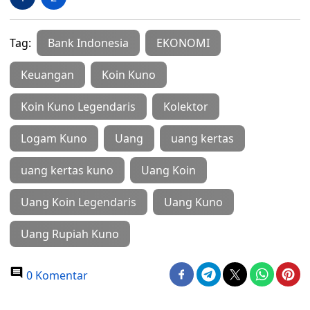
Tag:
Bank Indonesia
EKONOMI
Keuangan
Koin Kuno
Koin Kuno Legendaris
Kolektor
Logam Kuno
Uang
uang kertas
uang kertas kuno
Uang Koin
Uang Koin Legendaris
Uang Kuno
Uang Rupiah Kuno
0 Komentar