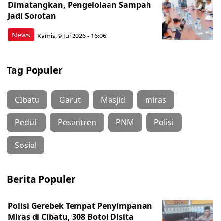
Dimatangkan, Pengelolaan Sampah
Jadi Sorotan
News
Kamis, 9 Jul 2026 - 16:06
Tag Populer
CIbatu
Garut
Masjid
miras
Peduli
Pesantren
PNM
Polisi
Sosial
Berita Populer
Polisi Gerebek Tempat Penyimpanan
Miras di Cibatu, 308 Botol Disita