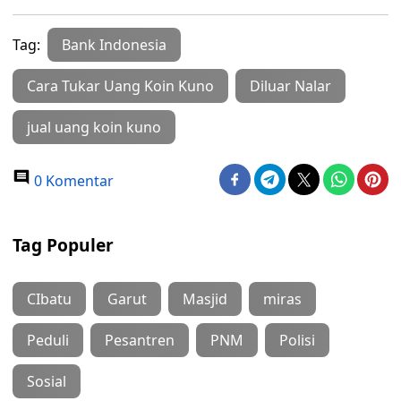
Tag:
Bank Indonesia
Cara Tukar Uang Koin Kuno
Diluar Nalar
jual uang koin kuno
0 Komentar
Tag Populer
CIbatu
Garut
Masjid
miras
Peduli
Pesantren
PNM
Polisi
Sosial