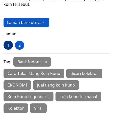
koin tersebut.
Laman berikutnya
Laman:
1
2
Tag:
Bank Indonesia
Cara Tukar Uang Koin Kuno
dicari kolektor
EKONOMI
jual uang koin kuno
Koin Kuno Legendaris
koin kuno termahal
Kolektor
Viral