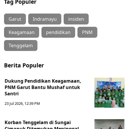
Tag Populer
Garut
Indramayu
insiden
Keagamaan
pendidikan
PNM
Tenggelam
Berita Populer
Dukung Pendidikan Keagamaan,
PNM Garut Bantu Mushaf untuk
Santri
23 Jul 2026, 12:39 PM
Korban Tenggelam di Sungai
Cimanuk Ditemukan Meninggal