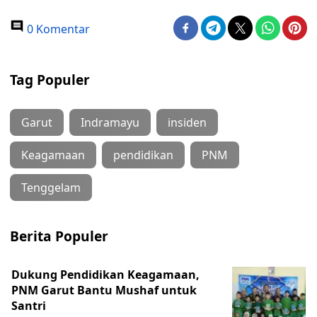
0 Komentar
Tag Populer
Garut
Indramayu
insiden
Keagamaan
pendidikan
PNM
Tenggelam
Berita Populer
Dukung Pendidikan Keagamaan,
PNM Garut Bantu Mushaf untuk
Santri