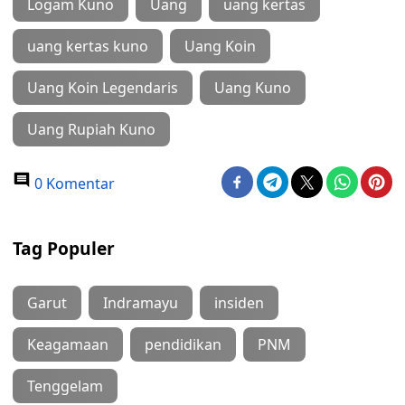
Logam Kuno
Uang
uang kertas
uang kertas kuno
Uang Koin
Uang Koin Legendaris
Uang Kuno
Uang Rupiah Kuno
0 Komentar
Tag Populer
Garut
Indramayu
insiden
Keagamaan
pendidikan
PNM
Tenggelam