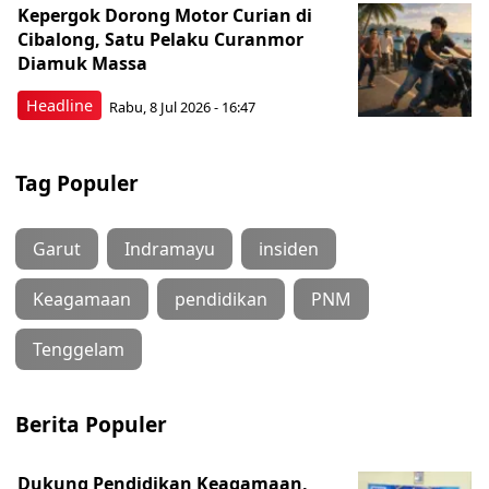
Kepergok Dorong Motor Curian di
Cibalong, Satu Pelaku Curanmor
Diamuk Massa
Headline
Rabu, 8 Jul 2026 - 16:47
Tag Populer
Garut
Indramayu
insiden
Keagamaan
pendidikan
PNM
Tenggelam
Berita Populer
Dukung Pendidikan Keagamaan,