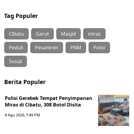
Tag Populer
CIbatu
Garut
Masjid
miras
Peduli
Pesantren
PNM
Polisi
Sosial
Berita Populer
Polisi Gerebek Tempat Penyimpanan
Miras di Cibatu, 308 Botol Disita
8 Agu 2026, 7:49 PM