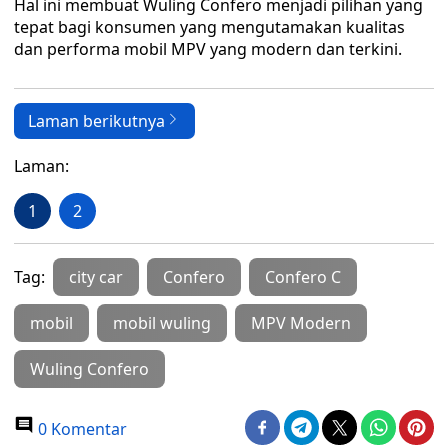
Hal ini membuat Wuling Confero menjadi pilihan yang
tepat bagi konsumen yang mengutamakan kualitas
dan performa mobil MPV yang modern dan terkini.
Laman berikutnya
Laman:
1
2
Tag:
city car
Confero
Confero C
mobil
mobil wuling
MPV Modern
Wuling Confero
0 Komentar