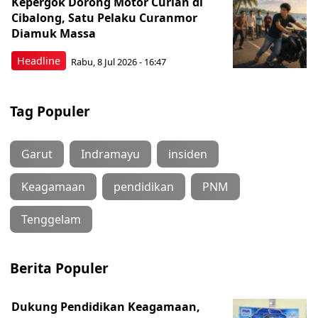
Kepergok Dorong Motor Curian di
Cibalong, Satu Pelaku Curanmor
Diamuk Massa
Headline
Rabu, 8 Jul 2026 - 16:47
Tag Populer
Garut
Indramayu
insiden
Keagamaan
pendidikan
PNM
Tenggelam
Berita Populer
Dukung Pendidikan Keagamaan,