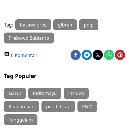
Tag:
bacawapres
gibran
pdip
Prabowo Subianto
0 Komentar
Tag Populer
Garut
Indramayu
insiden
Keagamaan
pendidikan
PNM
Tenggelam