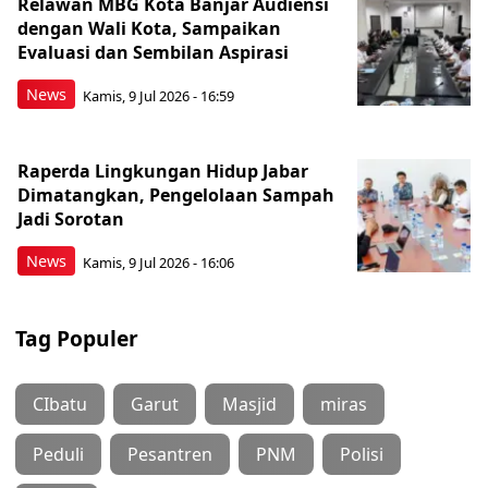
Relawan MBG Kota Banjar Audiensi
dengan Wali Kota, Sampaikan
Evaluasi dan Sembilan Aspirasi
News
Kamis, 9 Jul 2026 - 16:59
Raperda Lingkungan Hidup Jabar
Dimatangkan, Pengelolaan Sampah
Jadi Sorotan
News
Kamis, 9 Jul 2026 - 16:06
Tag Populer
CIbatu
Garut
Masjid
miras
Peduli
Pesantren
PNM
Polisi