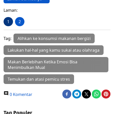
Laman:
1
2
Tag:
Alihkan ke konsumsi makanan bergizi
Lakukan hal-hal yang kamu sukai atau olahraga
Makan Berlebihan Ketika Emosi Bisa
Menimbulkan Mual
Temukan dan atasi pemicu stres
0 Komentar
Tag Populer