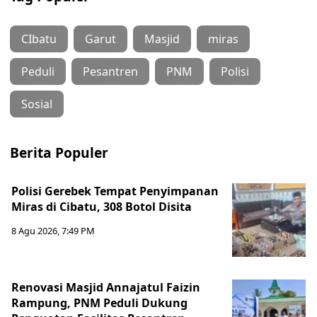
CIbatu
Garut
Masjid
miras
Peduli
Pesantren
PNM
Polisi
Sosial
Berita Populer
Polisi Gerebek Tempat Penyimpanan
Miras di Cibatu, 308 Botol Disita
8 Agu 2026, 7:49 PM
Renovasi Masjid Annajatul Faizin
Rampung, PNM Peduli Dukung