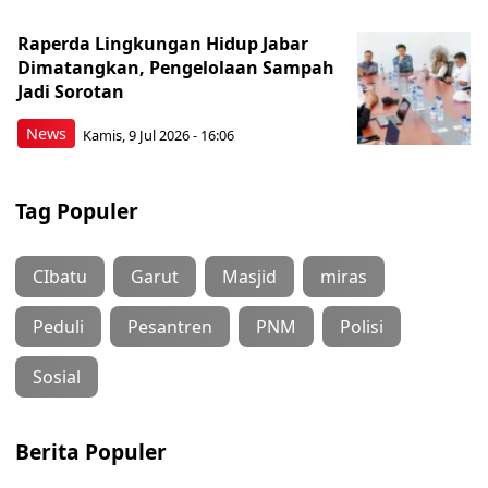
Raperda Lingkungan Hidup Jabar
Dimatangkan, Pengelolaan Sampah
Jadi Sorotan
News
Kamis, 9 Jul 2026 - 16:06
Tag Populer
CIbatu
Garut
Masjid
miras
Peduli
Pesantren
PNM
Polisi
Sosial
Berita Populer