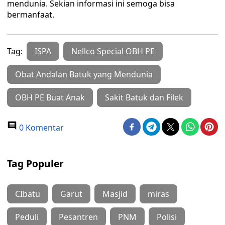
mendunia. Sekian informasi ini semoga bisa
bermanfaat.
Tag:
ISPA
Nellco Special OBH PE
Obat Andalan Batuk yang Mendunia
OBH PE Buat Anak
Sakit Batuk dan Filek
0 Komentar
Tag Populer
CIbatu
Garut
Masjid
miras
Peduli
Pesantren
PNM
Polisi