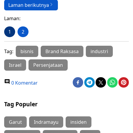
Laman berikutnya
Laman:
1
2
Tag:
bisnis
Brand Raksasa
industri
Israel
Persenjataan
0 Komentar
Tag Populer
Garut
Indramayu
insiden