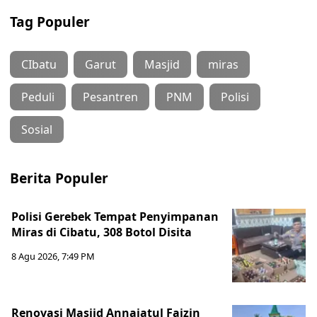
Tag Populer
CIbatu
Garut
Masjid
miras
Peduli
Pesantren
PNM
Polisi
Sosial
Berita Populer
Polisi Gerebek Tempat Penyimpanan
Miras di Cibatu, 308 Botol Disita
8 Agu 2026, 7:49 PM
Renovasi Masjid Annajatul Faizin