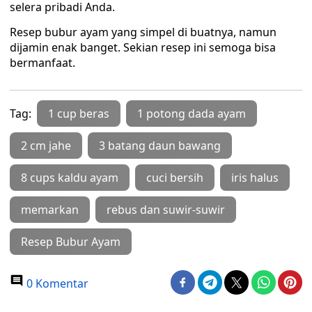
selera pribadi Anda.
Resep bubur ayam yang simpel di buatnya, namun
dijamin enak banget. Sekian resep ini semoga bisa
bermanfaat.
Tag:
1 cup beras
1 potong dada ayam
2 cm jahe
3 batang daun bawang
8 cups kaldu ayam
cuci bersih
iris halus
memarkan
rebus dan suwir-suwir
Resep Bubur Ayam
0 Komentar