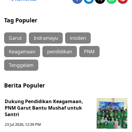
Tag Populer
Garut
Indramayu
insiden
Keagamaan
pendidikan
PNM
Tenggelam
Berita Populer
Dukung Pendidikan Keagamaan,
PNM Garut Bantu Mushaf untuk
Santri
23 Jul 2026, 12:39 PM