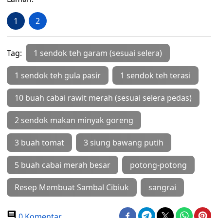
1
2
Tag:
1 sendok teh garam (sesuai selera)
1 sendok teh gula pasir
1 sendok teh terasi
10 buah cabai rawit merah (sesuai selera pedas)
2 sendok makan minyak goreng
3 buah tomat
3 siung bawang putih
5 buah cabai merah besar
potong-potong
Resep Membuat Sambal Cibiuk
sangrai
0 Komentar