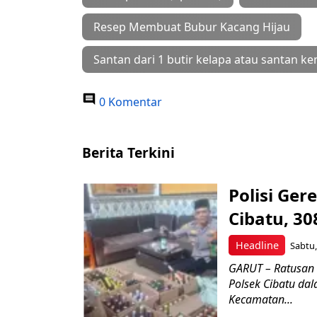
Resep Membuat Bubur Kacang Hijau
Santan dari 1 butir kelapa atau santan k
0 Komentar
Berita Terkini
Polisi Ge
Cibatu, 30
Headline
Sabtu,
GARUT – Ratusan 
Polsek Cibatu da
Kecamatan...