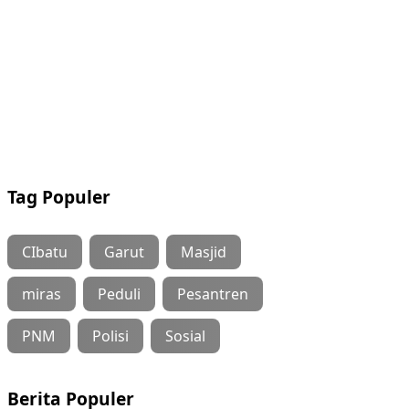
Tag Populer
CIbatu
Garut
Masjid
miras
Peduli
Pesantren
PNM
Polisi
Sosial
Berita Populer