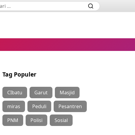
Tag Populer
CIbatu
Garut
Masjid
miras
Peduli
Pesantren
PNM
Polisi
Sosial