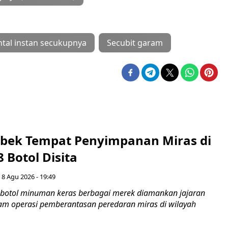
ental instan secukupnya
Secubit garam
rebek Tempat Penyimpanan Miras di
8 Botol Disita
 8 Agu 2026 - 19:49
botol minuman keras berbagai merek diamankan jajaran
lam operasi pemberantasan peredaran miras di wilayah