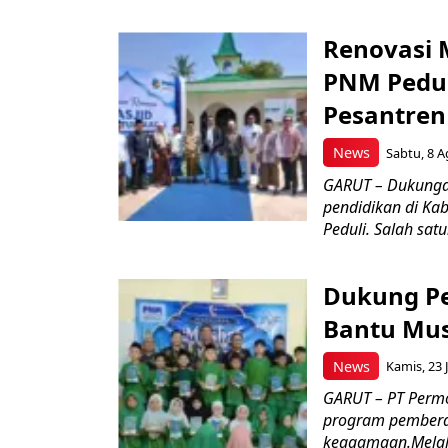
Renovasi 
PNM Pedul
Pesantren
News
Sabtu, 8 A
GARUT – Dukungan
pendidikan di Ka
Peduli. Salah satu
Dukung P
Bantu Mus
News
Kamis, 23 J
GARUT – PT Perm
program pemberd
keagamaan.Melal