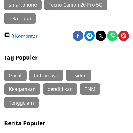
smartphone
Tecno Camon 20 Pro 5G
Teknologi
0 Komentar
Tag Populer
Garut
Indramayu
insiden
Keagamaan
pendidikan
PNM
Tenggelam
Berita Populer