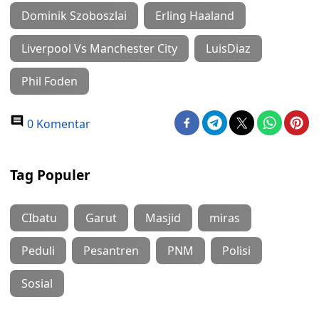
Dominik Szoboszlai
Erling Haaland
Liverpool Vs Manchester City
LuisDiaz
Phil Foden
0 Komentar
Tag Populer
CIbatu
Garut
Masjid
miras
Peduli
Pesantren
PNM
Polisi
Sosial