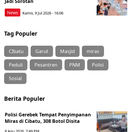
Jadi Sorotan
News
Kamis, 9 Jul 2026 - 16:06
Tag Populer
CIbatu
Garut
Masjid
miras
Peduli
Pesantren
PNM
Polisi
Sosial
Berita Populer
Polisi Gerebek Tempat Penyimpanan
Miras di Cibatu, 308 Botol Disita
8 Agu 2026, 7:49 PM