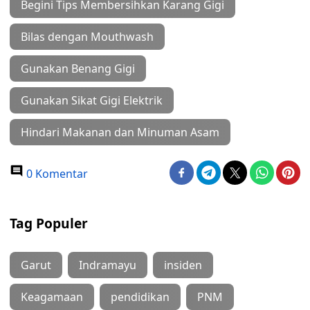
Begini Tips Membersihkan Karang Gigi
Bilas dengan Mouthwash
Gunakan Benang Gigi
Gunakan Sikat Gigi Elektrik
Hindari Makanan dan Minuman Asam
0 Komentar
Tag Populer
Garut
Indramayu
insiden
Keagamaan
pendidikan
PNM