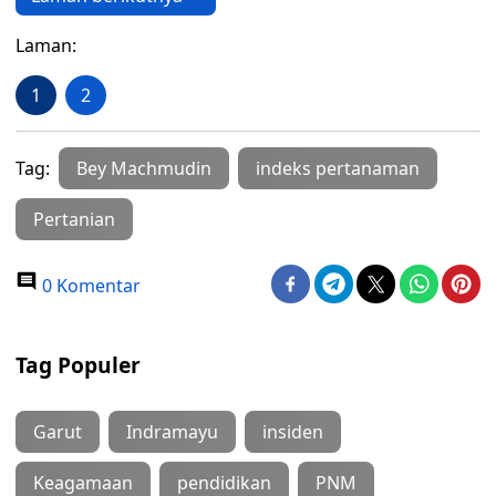
Laman:
1
2
Tag:
Bey Machmudin
indeks pertanaman
Pertanian
0 Komentar
Tag Populer
Garut
Indramayu
insiden
Keagamaan
pendidikan
PNM