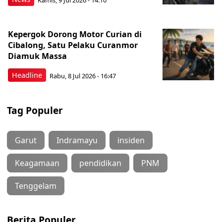
Kepergok Dorong Motor Curian di
Cibalong, Satu Pelaku Curanmor
Diamuk Massa
Headline
Rabu, 8 Jul 2026 - 16:47
Tag Populer
Garut
Indramayu
insiden
Keagamaan
pendidikan
PNM
Tenggelam
Berita Populer