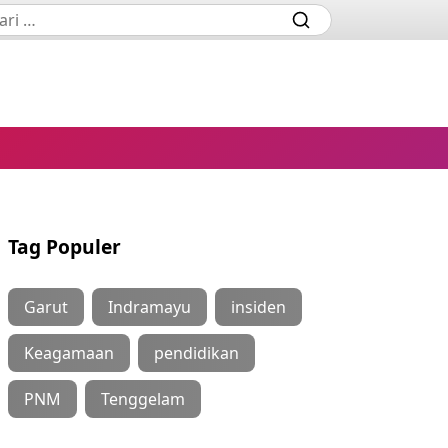
Tag Populer
Garut
Indramayu
insiden
Keagamaan
pendidikan
PNM
Tenggelam