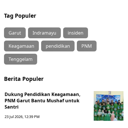
Tag Populer
Garut
Indramayu
insiden
Keagamaan
pendidikan
PNM
Tenggelam
Berita Populer
Dukung Pendidikan Keagamaan,
PNM Garut Bantu Mushaf untuk
Santri
23 Jul 2026, 12:39 PM