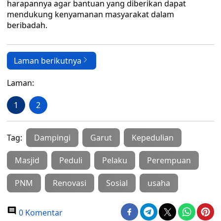
harapannya agar bantuan yang diberikan dapat
mendukung kenyamanan masyarakat dalam
beribadah.
Laman berikutnya
Laman:
1
2
Tag:
Dampingi
Garut
Kepedulian
Masjid
Peduli
Pelaku
Perempuan
PNM
Renovasi
Sosial
usaha
0 Komentar