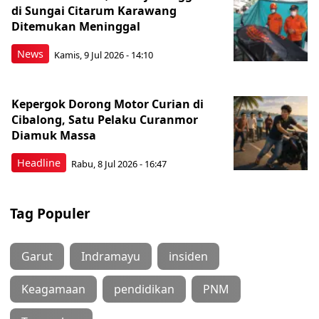
di Sungai Citarum Karawang
Ditemukan Meninggal
News
Kamis, 9 Jul 2026 - 14:10
Kepergok Dorong Motor Curian di
Cibalong, Satu Pelaku Curanmor
Diamuk Massa
Headline
Rabu, 8 Jul 2026 - 16:47
Tag Populer
Garut
Indramayu
insiden
Keagamaan
pendidikan
PNM