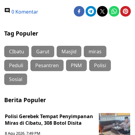
0 Komentar
Tag Populer
CIbatu
Garut
Masjid
miras
Peduli
Pesantren
PNM
Polisi
Sosial
Berita Populer
Polisi Gerebek Tempat Penyimpanan
Miras di Cibatu, 308 Botol Disita
8 Agu 2026, 7:49 PM