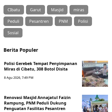
CIbatu
Garut
Masjid
miras
Peduli
Pesantren
PNM
Polisi
Sosial
Berita Populer
Polisi Gerebek Tempat Penyimpanan
Miras di Cibatu, 308 Botol Disita
8 Agu 2026, 7:49 PM
Renovasi Masjid Annajatul Faizin
Rampung, PNM Peduli Dukung
Penguatan Fasilitas Pesantren