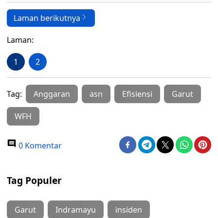
Laman berikutnya
Laman:
1
2
Tag:
Anggaran
asn
Efisiensi
Garut
WFH
0 Komentar
Tag Populer
Garut
Indramayu
insiden