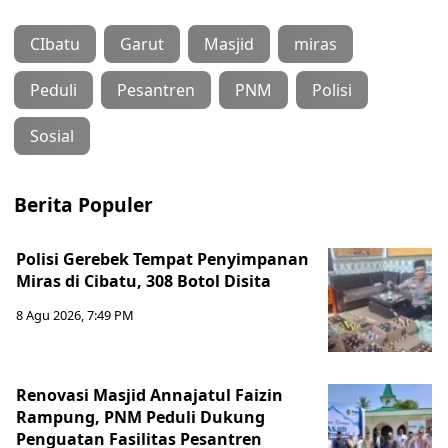
CIbatu
Garut
Masjid
miras
Peduli
Pesantren
PNM
Polisi
Sosial
Berita Populer
Polisi Gerebek Tempat Penyimpanan
Miras di Cibatu, 308 Botol Disita
8 Agu 2026, 7:49 PM
Renovasi Masjid Annajatul Faizin
Rampung, PNM Peduli Dukung
Penguatan Fasilitas Pesantren