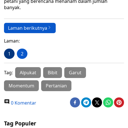
petani yang berencana menanam dalam jumlah
banyak.
Laman berikutnya
Laman:
1
2
Tag:
Alpukat
Bibit
Garut
Momentum
Pertanian
0 Komentar
Tag Populer